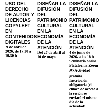
USO DEL
DISEÑAR LA
DISEÑAR LA
DERECHO
DIFUSIÓN
DIFUSIÓN
DE AUTOR Y
DEL
DEL
LICENCIAS
PATRIMONIO
PATRIMONIO
COPYLEFT
CULTURAL
CULTURAL
EN
EN LA
EN LA
CONTENIDOS
ECONOMÍA
ECONOMÍA
DIGITALES
DE LA
DE LA
9 de abril de
ATENCIÓN
ATENCIÓN
2026, de 17.30 a
Del 27 de abril al
4 de junio de
19.30 h
10 de mayo
2026, a las 18 h
Seminario online ·
Plataforma Zoom
✍️ Actividad
gratuita.
Inscripción
obligatoria (el
enlace de acceso a
la sesión se
enviará el mismo
día de la
actividad).