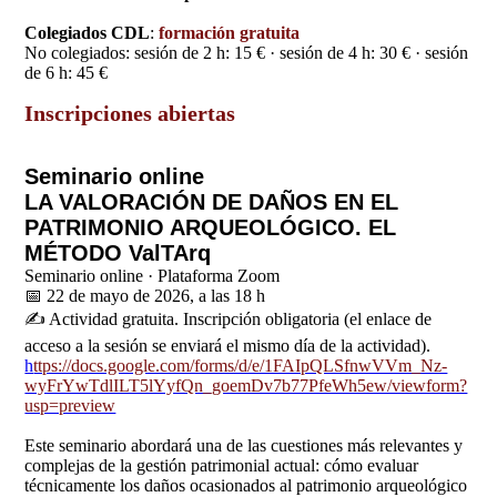
Colegiados CDL
:
formación gratuita
No colegiados: sesión de 2 h: 15 € · sesión de 4 h: 30 € · sesión
de 6 h: 45 €
Inscripciones abiertas
Seminario online
LA VALORACIÓN DE DAÑOS EN EL
PATRIMONIO ARQUEOLÓGICO. EL
MÉTODO ValTArq
Seminario online · Plataforma Zoom
📅 22 de mayo de 2026, a las 18 h
✍️ Actividad gratuita. Inscripción obligatoria (el enlace de
acceso a la sesión se enviará el mismo día de la actividad).
h
ttps://docs.google.com/forms/d/e/1FAIpQLSfnwVVm_Nz-
wyFrYwTdlILT5lYyfQn_goemDv7b77PfeWh5ew/viewform?
usp=preview
Este seminario abordará una de las cuestiones más relevantes y
complejas de la gestión patrimonial actual: cómo evaluar
técnicamente los daños ocasionados al patrimonio arqueológico