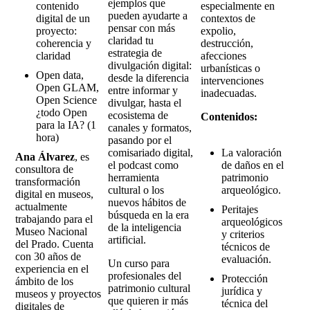
ejemplos que
contenido
especialmente en
pueden ayudarte a
digital de un
contextos de
pensar con más
proyecto:
expolio,
claridad tu
coherencia y
destrucción,
estrategia de
claridad
afecciones
divulgación digital:
urbanísticas o
Open data,
desde la diferencia
intervenciones
Open GLAM,
entre informar y
inadecuadas.
Open Science
divulgar, hasta el
¿todo Open
ecosistema de
Contenidos:
para la IA? (1
canales y formatos,
hora)
pasando por el
comisariado digital,
La valoración
Ana Álvarez
, es
el podcast como
de daños en el
consultora de
herramienta
patrimonio
transformación
cultural o los
arqueológico.
digital en museos,
nuevos hábitos de
actualmente
Peritajes
búsqueda en la era
trabajando para el
arqueológicos
de la inteligencia
Museo Nacional
y criterios
artificial.
del Prado. Cuenta
técnicos de
con 30 años de
evaluación.
Un curso para
experiencia en el
profesionales del
Protección
ámbito de los
patrimonio cultural
jurídica y
museos y proyectos
que quieren ir más
técnica del
digitales de