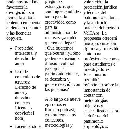
preguntas
podemos ayudar a
valoración, la
estratégicas que
favorecer la
protección jurídica
son imprescindibles
divulgación sin
y técnica del
tanto para la
perder la autoría
patrimonio cultural
creatividad como
teniendo en cuenta
y la aplicación
para la
el derecho de autor
práctica del método
administración de
y las licencias
ValTArq. La
recursos: ¿a quién
copyleft.
propuesta ofrecerá
queremos llegar?
una aproximación
Propiedad
¿Qué queremos
rigurosa y accesible
intelectual y
que ocurra? ¿Cómo
tanto para
derecho de
podemos diseñar la
profesionales como
autor
difusión cultural
para estudiantes e
para que el
investigadores.
Uso de
patrimonio circule,
El seminario
contenidos de
se descubra y
permitirá
terceros:
genere relación con
reflexionar sobre la
Derecho de
las personas?
importancia de
autor y
contar con
derechos
A lo largo de nueve
metodologías
conexos.
episodios en
objetivas y
Licencias
formato podcast,
especializadas para
copyleft (1
exploraremos los
la defensa del
hora)
conceptos,
patrimonio
metodologías y
Licenciando el
arqueológico,