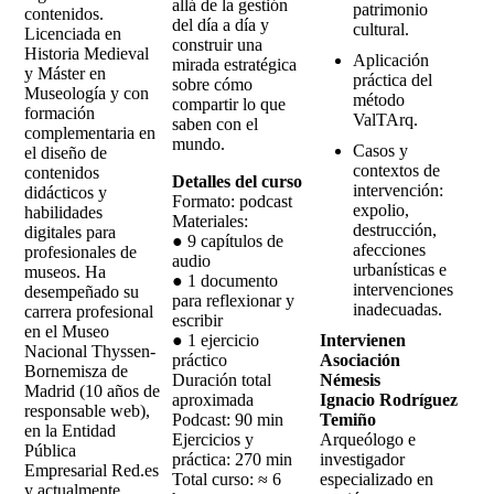
allá de la gestión
patrimonio
contenidos.
del día a día y
cultural.
Licenciada en
construir una
Historia Medieval
Aplicación
mirada estratégica
y Máster en
práctica del
sobre cómo
Museología y con
método
compartir lo que
formación
ValTArq.
saben con el
complementaria en
mundo.
Casos y
el diseño de
contextos de
contenidos
Detalles del curso
intervención:
didácticos y
Formato: podcast
expolio,
habilidades
Materiales:
destrucción,
digitales para
● 9 capítulos de
afecciones
profesionales de
audio
urbanísticas e
museos. Ha
● 1 documento
intervenciones
desempeñado su
para reflexionar y
inadecuadas.
carrera profesional
escribir
en el Museo
● 1 ejercicio
Intervienen
Nacional Thyssen-
práctico
Asociación
Bornemisza de
Duración total
Némesis
Madrid (10 años de
aproximada
Ignacio Rodríguez
responsable web),
Podcast: 90 min
Temiño
en la Entidad
Ejercicios y
Arqueólogo e
Pública
práctica: 270 min
investigador
Empresarial Red.es
Total curso: ≈ 6
especializado en
y actualmente